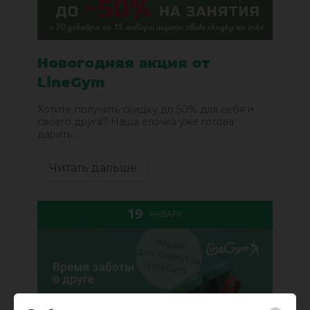
Новогодняя акция от
LineGym
Хотите получить скидку до 50% для себя и
своего друга? Наша елочка уже готова
дарить...
Читать дальше
19
ЯНВАРЯ